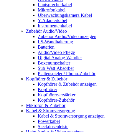
Lautsprecherkabel
Mikrofonkabel
Überwachungskamera Kabel
Y-Adapterkabel
Instrumentenkabel
Zubehör Audio/Video
Zubehör Audio/Video anzeigen
LS-Wandhalterung
Batterien
Audio/Video Pflege
Digital Analog Wandler
Boxenumschalter
Sub-Watt-Absorber
Plattenspieler / Phono-Zubehör
Kopfhörer & Zubehör
Kopfhörer & Zubehör anzeigen
Kopfhörer
Kopfhörerverstärker
Kopfhörer-Zubehör
Mikrofon & Zubehör
Kabel & Stromversorgung
Kabel & Stromversorgung anzeigen
Powerkabel
Steckdosenleiste
Heim Audio & Video anzeigen