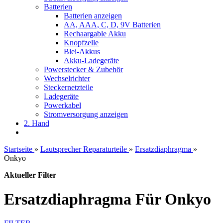
Batterien
Batterien anzeigen
AA, AAA, C, D, 9V Batterien
Rechaargable Akku
Knopfzelle
Blei-Akkus
Akku-Ladegeräte
Powerstecker & Zubehör
Wechselrichter
Steckernetzteile
Ladegeräte
Powerkabel
Stromversorgung anzeigen
2. Hand
Startseite
»
Lautsprecher Reparaturteile
»
Ersatzdiaphragma
»
Onkyo
Aktueller Filter
Ersatzdiaphragma Für Onkyo