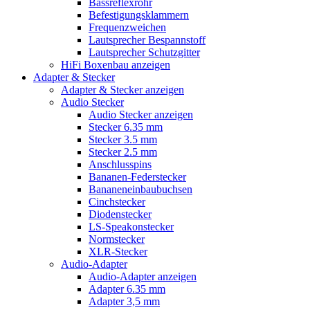
Bassreflexrohr
Befestigungsklammern
Frequenzweichen
Lautsprecher Bespannstoff
Lautsprecher Schutzgitter
HiFi Boxenbau anzeigen
Adapter & Stecker
Adapter & Stecker anzeigen
Audio Stecker
Audio Stecker anzeigen
Stecker 6.35 mm
Stecker 3.5 mm
Stecker 2.5 mm
Anschlusspins
Bananen-Federstecker
Bananeneinbaubuchsen
Cinchstecker
Diodenstecker
LS-Speakonstecker
Normstecker
XLR-Stecker
Audio-Adapter
Audio-Adapter anzeigen
Adapter 6.35 mm
Adapter 3,5 mm