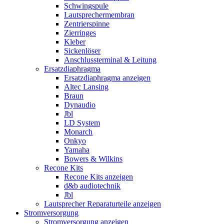
Schwingspule
Lautsprechermembran
Zentrierspinne
Zierringes
Kleber
Sickenlöser
Anschlussterminal & Leitung
Ersatzdiaphragma
Ersatzdiaphragma anzeigen
Altec Lansing
Braun
Dynaudio
Jbl
LD System
Monarch
Onkyo
Yamaha
Bowers & Wilkins
Recone Kits
Recone Kits anzeigen
d&b audiotechnik
Jbl
Lautsprecher Reparaturteile anzeigen
Stromversorgung
Stromversorgung anzeigen