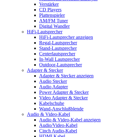
Verstärker
CD Players
Plattenspieler
AM/FM Tuner
Digital Wandler
HiFi-Lautsprecher
HiFi-Lautsprecher anzeigen
Regal-Lautsprecher
Stand-Lautsprecher
Centerlautsprecher
In-Wall Lautsprecher
Outdoor-Lautsprecher
Adapter & Stecker
Adapter & Stecker anzeigen
Audio Stecker
Audio Adapter
Power Adapter & Stecker
Video Adapter & Stecker
Kabelschuhe
Wand-Anschlußblende
Audio & Video-Kabel
Audio & Video-Kabel anzeigen
Audio/Video-Kabel
Cinch Audio-Kabel
HDMI Kabel