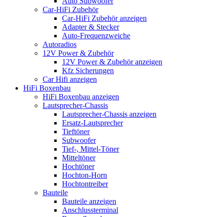
Auto Subwoofer
Car-HiFi Zubehör
Car-HiFi Zubehör anzeigen
Adapter & Stecker
Auto-Frequenzweiche
Autoradios
12V Power & Zubehör
12V Power & Zubehör anzeigen
Kfz Sicherungen
Car Hifi anzeigen
HiFi Boxenbau
HiFi Boxenbau anzeigen
Lautsprecher-Chassis
Lautsprecher-Chassis anzeigen
Ersatz-Lautsprecher
Tieftöner
Subwoofer
Tief-, Mittel-Töner
Mitteltöner
Hochtöner
Hochton-Horn
Hochtontreiber
Bauteile
Bauteile anzeigen
Anschlussterminal