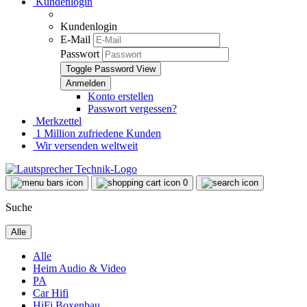
Kundenlogin
Kundenlogin
E-Mail
Passwort
Toggle Password View
Konto erstellen
Passwort vergessen?
Merkzettel
1 Million zufriedene Kunden
Wir versenden weltweit
0
Suche
Alle
Alle
Heim Audio & Video
PA
Car Hifi
HiFi Boxenbau