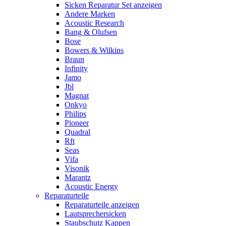
Sicken Reparatur Set anzeigen
Andere Marken
Acoustic Research
Bang & Olufsen
Bose
Bowers & Wilkins
Braun
Infinity
Jamo
Jbl
Magnat
Onkyo
Philips
Pioneer
Quadral
Rft
Seas
Vifa
Visonik
Marantz
Acoustic Energy
Reparaturteile
Reparaturteile anzeigen
Lautsprechersicken
Staubschutz Kappen