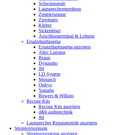
Schwingspule
Lautsprechermembran
Zentrierspinne
Zierringes
Kleber
Sickenlöser
Anschlussterminal & Leitung
Ersatzdiaphragma
Ersatzdiaphragma anzeigen
Altec Lansing
Braun
Dynaudio
Jbl
LD System
Monarch
Onkyo
Yamaha
Bowers & Wilkins
Recone Kits
Recone Kits anzeigen
d&b audiotechnik
Jbl
Lautsprecher Reparaturteile anzeigen
Stromversorgung
Stromversorgung anzeigen