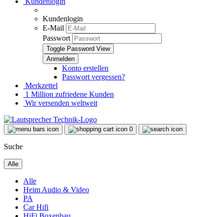
Kundenlogin
Kundenlogin
E-Mail
Passwort
Toggle Password View
Konto erstellen
Passwort vergessen?
Merkzettel
1 Million zufriedene Kunden
Wir versenden weltweit
0
Suche
Alle
Alle
Heim Audio & Video
PA
Car Hifi
HiFi Boxenbau