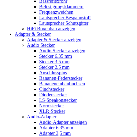
Bassreflexrohr
Befestigungsklammern
Frequenzweichen
Lautsprecher Bespannstoff
Lautsprecher Schutzgitter
HiFi Boxenbau anzeigen
Adapter & Stecker
Adapter & Stecker anzeigen
Audio Stecker
Audio Stecker anzeigen
Stecker 6.35 mm
Stecker 3.5 mm
Stecker 2.5 mm
Anschlusspins
Bananen-Federstecker
Bananeneinbaubuchsen
Cinchstecker
Diodenstecker
LS-Speakonstecker
Normstecker
XLR-Stecker
Audio-Adapter
Audio-Adapter anzeigen
Adapter 6.35 mm
Adapter 3,5 mm