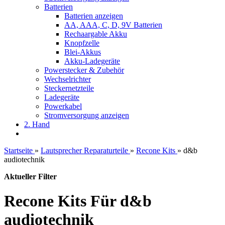
Batterien
Batterien anzeigen
AA, AAA, C, D, 9V Batterien
Rechaargable Akku
Knopfzelle
Blei-Akkus
Akku-Ladegeräte
Powerstecker & Zubehör
Wechselrichter
Steckernetzteile
Ladegeräte
Powerkabel
Stromversorgung anzeigen
2. Hand
Startseite
»
Lautsprecher Reparaturteile
»
Recone Kits
»
d&b
audiotechnik
Aktueller Filter
Recone Kits Für d&b
audiotechnik