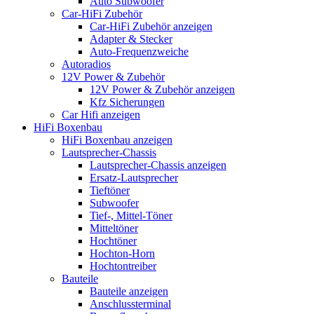
Auto Subwoofer
Car-HiFi Zubehör
Car-HiFi Zubehör anzeigen
Adapter & Stecker
Auto-Frequenzweiche
Autoradios
12V Power & Zubehör
12V Power & Zubehör anzeigen
Kfz Sicherungen
Car Hifi anzeigen
HiFi Boxenbau
HiFi Boxenbau anzeigen
Lautsprecher-Chassis
Lautsprecher-Chassis anzeigen
Ersatz-Lautsprecher
Tieftöner
Subwoofer
Tief-, Mittel-Töner
Mitteltöner
Hochtöner
Hochton-Horn
Hochtontreiber
Bauteile
Bauteile anzeigen
Anschlussterminal