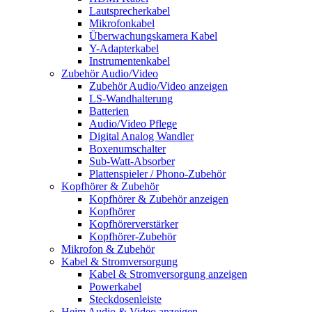
Lautsprecherkabel
Mikrofonkabel
Überwachungskamera Kabel
Y-Adapterkabel
Instrumentenkabel
Zubehör Audio/Video
Zubehör Audio/Video anzeigen
LS-Wandhalterung
Batterien
Audio/Video Pflege
Digital Analog Wandler
Boxenumschalter
Sub-Watt-Absorber
Plattenspieler / Phono-Zubehör
Kopfhörer & Zubehör
Kopfhörer & Zubehör anzeigen
Kopfhörer
Kopfhörerverstärker
Kopfhörer-Zubehör
Mikrofon & Zubehör
Kabel & Stromversorgung
Kabel & Stromversorgung anzeigen
Powerkabel
Steckdosenleiste
Heim Audio & Video anzeigen