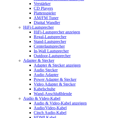
Verstärker
CD Players
Plattenspieler
AM/FM Tuner
Digital Wandler
HiFi-Lautsprecher
HiFi-Lautsprecher anzeigen
Regal-Lautsprecher
Stand-Lautsprecher
Centerlautsprecher
In-Wall Lautsprecher
Outdoor-Lautsprecher
Adapter & Stecker
Adapter & Stecker anzeigen
Audio Stecker
Audio Adapter
Power Adapter & Stecker
Video Adapter & Stecker
Kabelschuhe
Wand-Anschlußblende
Audio & Video-Kabel
Audio & Video-Kabel anzeigen
Audio/Video-Kabel
Cinch Audio-Kabel
HDMI Kabel