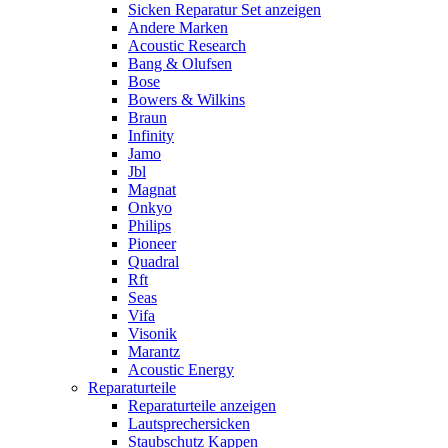
Sicken Reparatur Set anzeigen
Andere Marken
Acoustic Research
Bang & Olufsen
Bose
Bowers & Wilkins
Braun
Infinity
Jamo
Jbl
Magnat
Onkyo
Philips
Pioneer
Quadral
Rft
Seas
Vifa
Visonik
Marantz
Acoustic Energy
Reparaturteile
Reparaturteile anzeigen
Lautsprechersicken
Staubschutz Kappen