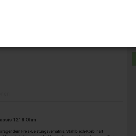
St
St
onen
assis 12" 8 Ohm
rragendem Preis/Leistungsverhätnis, Stahlblech-Korb, hart