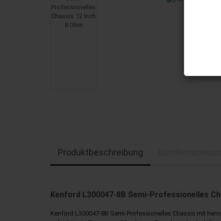
Produktbeschreibung
Kundenrezensi
Kenford L300047-8B Semi-Professionelles Ch
Kenford L300047-8B Semi-Professionelles Chassis mit hervo