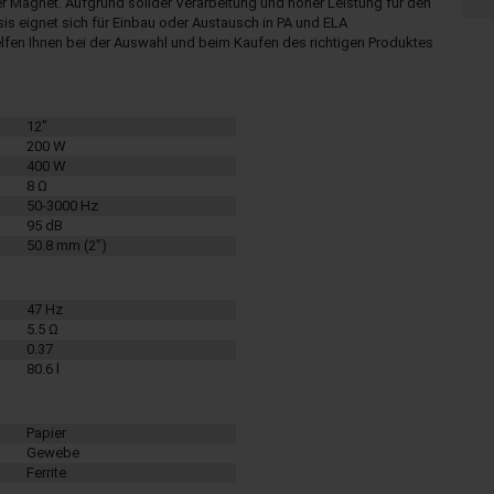
Magnet. Aufgrund solider Verarbeitung und hoher Leistung für den
s eignet sich für Einbau oder Austausch in PA und ELA
lfen Ihnen bei der Auswahl und beim Kaufen des richtigen Produktes
12"
200 W
400 W
8 Ω
50-3000 Hz
95 dB
50.8 mm (2")
47 Hz
5.5 Ω
0.37
80.6 l
Papier
Gewebe
Ferrite