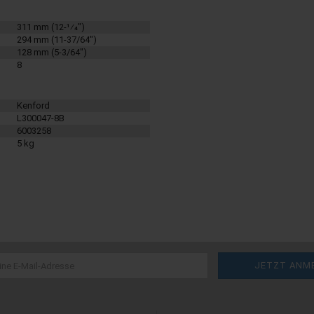
311 mm (12-1⁄4")
294 mm (11-37/64")
128 mm (5-3/64")
8
Kenford
L300047-8B
6003258
5 kg