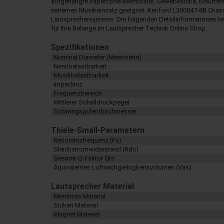
aufgehängte Papercone-Membrane, Gewebesicke, belüfteter 
extremen Musikeinsatz geeignet. Kenford L300047-8B Chassi
Lautsprechersysteme. Die folgenden Detailinformationen he
für Ihre Belange im Lautsprecher Technik Online Shop.
Spezifikationen
Nominal Diameter (Nennweite)
Nennbelastbarkeit
Musikbelastbarkeit
Impedanz
Frequenzbereich
Mittlerer Schalldruckpegel
Schwingspulendurchmesser
Thiele-Small-Parametern
Resonanzfrequenz (Fs)
Gleichstromwiderstand (Rdc)
Gesamt-Q-Faktor Qts
Äquivalentes Luftnachgiebigkeitsvolumen (Vas)
Lautsprecher Material
Membran Material
Sicken Material
Magnet Material