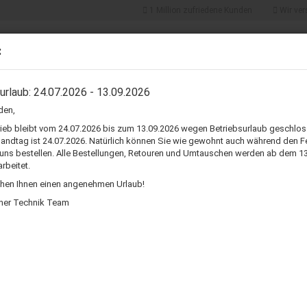
1 Million zufriedene Kunden
Wir ver
Suche...
5% Vorkasse-
Ko
:
Rabatt
Rüc
NBAU
ADAPTER & STECKER
KABEL
LAUTSPRECHER REPARATUR
urlaub: 24.07.2026 - 13.09.2026
den,
»
Tieftöner
rieb bleibt vom 24.07.2026 bis zum 13.09.2026 wegen Betriebsurlaub geschlos
sandtag ist 24.07.2026. Natürlich können Sie wie gewohnt auch während den F
 uns bestellen. Alle Bestellungen, Retouren und Umtauschen werden ab dem 1
K
rbeitet.
C
hen Ihnen einen angenehmen Urlaub!
her Technik Team
Ar
Li