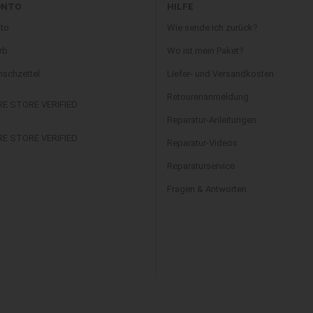
ONTO
HILFE
to
Wie sende ich zurück?
rb
Wo ist mein Paket?
schzettel
Liefer- und Versandkosten
Retourenanmeldung
Reparatur-Anleitungen
Reparatur-Videos
Reparaturservice
Fragen & Antworten