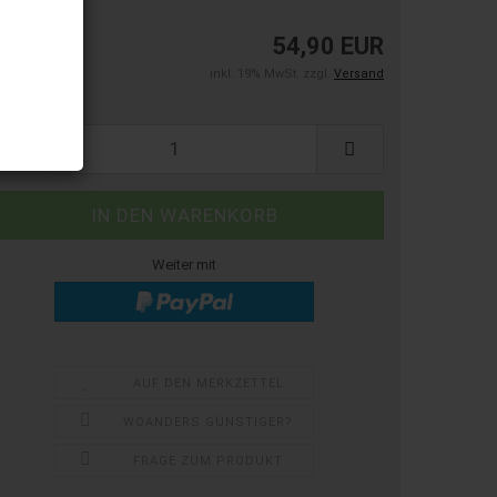
54,90 EUR
inkl. 19% MwSt. zzgl.
Versand
ück:
ück
Weiter mit
AUF DEN MERKZETTEL
WOANDERS GÜNSTIGER?
FRAGE ZUM PRODUKT