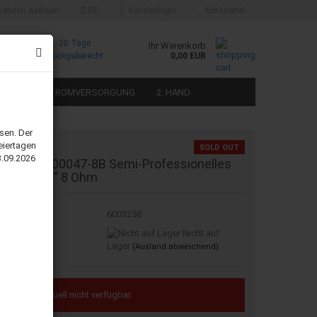
senden weltweit
DE
Kundenlogin
Merkzettel
stenlose
30 Tage
Ihr Warenkorb
ksendung
Rückgaberecht
0,00 EUR
TEILE
STROMVERSORGUNG
2. HAND
sen. Der
eiertagen
SOLD OUT
3.09.2026
enford L300047-8B Semi-Professionelles
hassis 12" 8 Ohm
t.Nr.:
6003258
eferzeit:
Nicht auf
Lager
(Ausland abweichend)
Artikel ist aktuell nicht verfügbar.